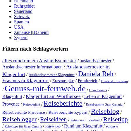
Rheinland
Ruhrgebiet
Sauerland
Schweiz
Spanien
USA
Zuhause || Daheim
Zypern
Filtern nach Schlagwörtern
alles rund um ein Auslandssemester
/
auslandssemester
/
Auslandssemester in
Auslandssemester Informationen
/
Daniela Reh
Klagenfurt
/
/
/
Auslandssemester Klagenfurt
Erasmus in Klagenfurt
/
/
/
Erasmus plus
Frankreich
Friesland Tourismus
Genuss-mit-fernweh.de
/
/
/
Gran Canaria
Klagenfurt am Wörthersee
Klagenfurt
/
/
Leben in Klagenfurt
/
Reiseberichte
Provence
/
/
/
/
Reisebericht
Reiseberichte Gran Canaria
Reiseblog
/
/
/
Reiseberichte Provence
Reiseberichte Zypern
Reiseblogger
Reiseideen
Reisetipp
/
/
/
Reisen nach Friesland
Rund um Klagenfurt
/
/
/
/
Reisevideo
schönste
Reisetipps für Gran Canaria