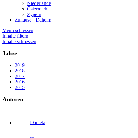
Niederlande
Österreich
Zypern
Zuhause || Daheim
Menü schiessen
Inhalte filtern
Inhalte schliessen
Jahre
2019
2018
2017
2016
2015
Autoren
Daniela