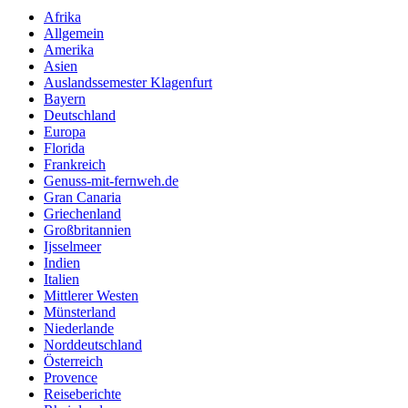
Afrika
Allgemein
Amerika
Asien
Auslandssemester Klagenfurt
Bayern
Deutschland
Europa
Florida
Frankreich
Genuss-mit-fernweh.de
Gran Canaria
Griechenland
Großbritannien
Ijsselmeer
Indien
Italien
Mittlerer Westen
Münsterland
Niederlande
Norddeutschland
Österreich
Provence
Reiseberichte