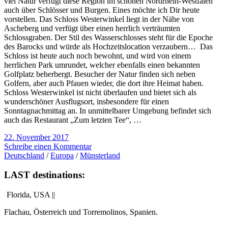
viel Natur verfügt diese Region im schönen Nordrhein-Westfalen
auch über Schlösser und Burgen. Eines möchte ich Dir heute
vorstellen. Das Schloss Westerwinkel liegt in der Nähe von
Ascheberg und verfügt über einen herrlich verträumten
Schlossgraben. Der Stil des Wasserschlosses steht für die Epoche
des Barocks und würde als Hochzeitslocation verzaubern… Das
Schloss ist heute auch noch bewohnt, und wird von einem
herrlichen Park umrundet, welcher ebenfalls einen bekannten
Golfplatz beherbergt. Besucher der Natur finden sich neben
Golfern, aber auch Pfauen wieder, die dort ihre Heimat haben.
Schloss Westerwinkel ist nicht überlaufen und bietet sich als
wunderschöner Ausflugsort, insbesondere für einen
Sonntagnachmittag an. In unmittelbarer Umgebung befindet sich
auch das Restaurant „Zum letzten Tee“, …
22. November 2017
Schreibe einen Kommentar
Deutschland
/
Europa
/
Münsterland
LAST destinations:
Florida, USA ||
Flachau, Österreich und Torremolinos, Spanien.