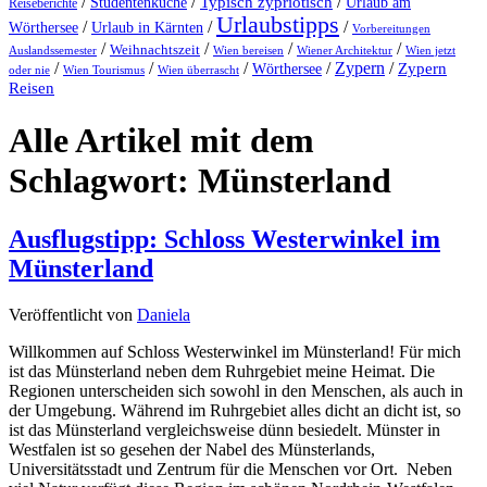
/
/
Typisch zypriotisch
/
Studentenküche
Urlaub am
Reiseberichte
Urlaubstipps
/
/
/
Wörthersee
Urlaub in Kärnten
Vorbereitungen
/
/
/
/
Weihnachtszeit
Auslandssemester
Wien bereisen
Wiener Architektur
Wien jetzt
/
/
/
/
Zypern
/
Wörthersee
Zypern
oder nie
Wien Tourismus
Wien überrascht
Reisen
Alle Artikel mit dem
Schlagwort:
Münsterland
Ausflugstipp: Schloss Westerwinkel im
Münsterland
Veröffentlicht von
Daniela
Willkommen auf Schloss Westerwinkel im Münsterland! Für mich
ist das Münsterland neben dem Ruhrgebiet meine Heimat. Die
Regionen unterscheiden sich sowohl in den Menschen, als auch in
der Umgebung. Während im Ruhrgebiet alles dicht an dicht ist, so
ist das Münsterland vergleichsweise dünn besiedelt. Münster in
Westfalen ist so gesehen der Nabel des Münsterlands,
Universitätsstadt und Zentrum für die Menschen vor Ort. Neben