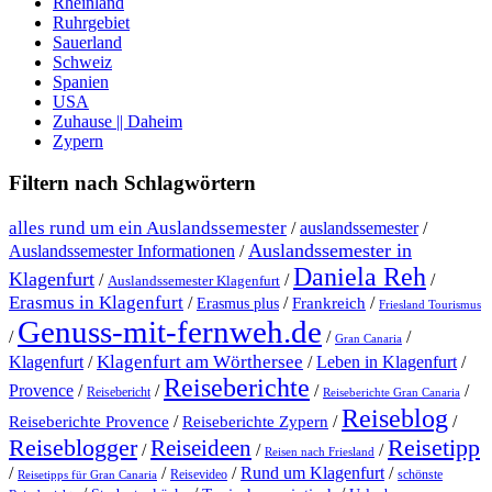
Rheinland
Ruhrgebiet
Sauerland
Schweiz
Spanien
USA
Zuhause || Daheim
Zypern
Filtern nach Schlagwörtern
alles rund um ein Auslandssemester
/
auslandssemester
/
Auslandssemester in
Auslandssemester Informationen
/
Daniela Reh
Klagenfurt
/
/
/
Auslandssemester Klagenfurt
Erasmus in Klagenfurt
/
/
/
Erasmus plus
Frankreich
Friesland Tourismus
Genuss-mit-fernweh.de
/
/
/
Gran Canaria
Klagenfurt am Wörthersee
Klagenfurt
/
/
Leben in Klagenfurt
/
Reiseberichte
Provence
/
/
/
/
Reisebericht
Reiseberichte Gran Canaria
Reiseblog
/
/
/
Reiseberichte Provence
Reiseberichte Zypern
Reiseblogger
Reiseideen
Reisetipp
/
/
/
Reisen nach Friesland
Rund um Klagenfurt
/
/
/
/
Reisevideo
schönste
Reisetipps für Gran Canaria