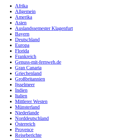
Afrika
Allgemein
Amerika
Asien
Auslandssemester Klagenfurt
Bayern
Deutschland
Europa
Florida
Frankreich
Genuss-mit-fernweh.de
Gran Canaria
Griechenland
Großbritannien
Ijsselmeer
Indien
Italien
Mittlerer Westen
Münsterland
Niederlande
Norddeutschland
Österreich
Provence
Reiseberichte