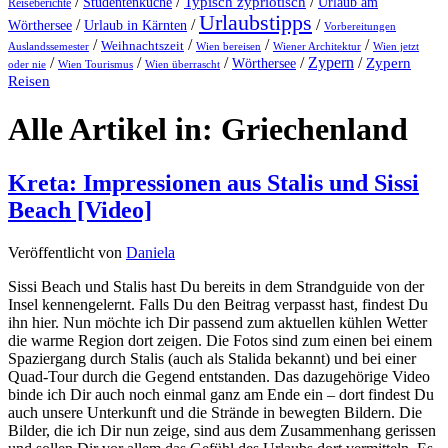
/
/
Typisch zypriotisch
/
Studentenküche
Urlaub am
Reiseberichte
Urlaubstipps
/
/
/
Wörthersee
Urlaub in Kärnten
Vorbereitungen
/
/
/
/
Weihnachtszeit
Auslandssemester
Wien bereisen
Wiener Architektur
Wien jetzt
/
/
/
/
Zypern
/
Wörthersee
Zypern
oder nie
Wien Tourismus
Wien überrascht
Reisen
Alle Artikel in:
Griechenland
Kreta: Impressionen aus Stalis und Sissi
Beach [Video]
Veröffentlicht von
Daniela
Sissi Beach und Stalis hast Du bereits in dem Strandguide von der
Insel kennengelernt. Falls Du den Beitrag verpasst hast, findest Du
ihn hier. Nun möchte ich Dir passend zum aktuellen kühlen Wetter
die warme Region dort zeigen. Die Fotos sind zum einen bei einem
Spaziergang durch Stalis (auch als Stalida bekannt) und bei einer
Quad-Tour durch die Gegend entstanden. Das dazugehörige Video
binde ich Dir auch noch einmal ganz am Ende ein – dort findest Du
auch unsere Unterkunft und die Strände in bewegten Bildern. Die
Bilder, die ich Dir nun zeige, sind aus dem Zusammenhang gerissen