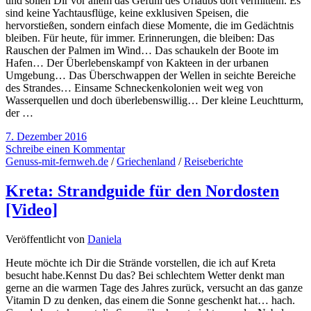
und sollen Dir vor allem das Gefühl des Urlaubs dort vermitteln. Es
sind keine Yachtausflüge, keine exklusiven Speisen, die
hervorstießen, sondern einfach diese Momente, die im Gedächtnis
bleiben. Für heute, für immer. Erinnerungen, die bleiben: Das
Rauschen der Palmen im Wind… Das schaukeln der Boote im
Hafen… Der Überlebenskampf von Kakteen in der urbanen
Umgebung… Das Überschwappen der Wellen in seichte Bereiche
des Strandes… Einsame Schneckenkolonien weit weg von
Wasserquellen und doch überlebenswillig… Der kleine Leuchtturm,
der …
7. Dezember 2016
Schreibe einen Kommentar
Genuss-mit-fernweh.de
/
Griechenland
/
Reiseberichte
Kreta: Strandguide für den Nordosten
[Video]
Veröffentlicht von
Daniela
Heute möchte ich Dir die Strände vorstellen, die ich auf Kreta
besucht habe.Kennst Du das? Bei schlechtem Wetter denkt man
gerne an die warmen Tage des Jahres zurück, versucht an das ganze
Vitamin D zu denken, das einem die Sonne geschenkt hat… hach.