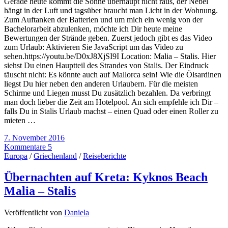
Gerade heute kommt die Sonne überhaupt nicht raus, der Nebel
hängt in der Luft und tagsüber braucht man Licht in der Wohnung.
Zum Auftanken der Batterien und um mich ein wenig von der
Bachelorarbeit abzulenken, möchte ich Dir heute meine
Bewertungen der Strände geben. Zuerst jedoch gibt es das Video
zum Urlaub: Aktivieren Sie JavaScript um das Video zu
sehen.https://youtu.be/D0xJ8XjSI9I Location: Malia – Stalis. Hier
siehst Du einen Hauptteil des Strandes von Stalis. Der Eindruck
täuscht nicht: Es könnte auch auf Mallorca sein! Wie die Ölsardinen
liegst Du hier neben den anderen Urlaubern. Für die meisten
Schirme und Liegen musst Du zusätzlich bezahlen. Da verbringt
man doch lieber die Zeit am Hotelpool. An sich empfehle ich Dir –
falls Du in Stalis Urlaub machst – einen Quad oder einen Roller zu
mieten …
7. November 2016
Kommentare 5
Europa
/
Griechenland
/
Reiseberichte
Übernachten auf Kreta: Kyknos Beach
Malia – Stalis
Veröffentlicht von
Daniela