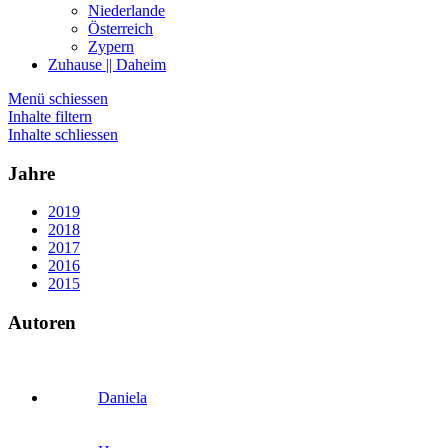
Niederlande
Österreich
Zypern
Zuhause || Daheim
Menü schiessen
Inhalte filtern
Inhalte schliessen
Jahre
2019
2018
2017
2016
2015
Autoren
Daniela