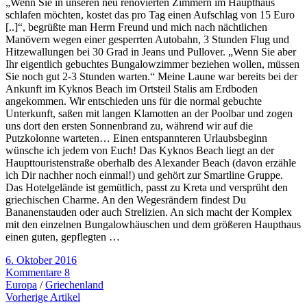
„Wenn Sie in unseren neu renovierten Zimmern im Haupthaus
schlafen möchten, kostet das pro Tag einen Aufschlag von 15 Euro
[..]“, begrüßte man Herrn Freund und mich nach nächtlichen
Manövern wegen einer gesperrten Autobahn, 3 Stunden Flug und
Hitzewallungen bei 30 Grad in Jeans und Pullover. „Wenn Sie aber
Ihr eigentlich gebuchtes Bungalowzimmer beziehen wollen, müssen
Sie noch gut 2-3 Stunden warten.“ Meine Laune war bereits bei der
Ankunft im Kyknos Beach im Ortsteil Stalis am Erdboden
angekommen. Wir entschieden uns für die normal gebuchte
Unterkunft, saßen mit langen Klamotten an der Poolbar und zogen
uns dort den ersten Sonnenbrand zu, während wir auf die
Putzkolonne warteten… Einen entspannteren Urlaubsbeginn
wünsche ich jedem von Euch! Das Kyknos Beach liegt an der
Haupttouristenstraße oberhalb des Alexander Beach (davon erzähle
ich Dir nachher noch einmal!) und gehört zur Smartline Gruppe.
Das Hotelgelände ist gemütlich, passt zu Kreta und versprüht den
griechischen Charme. An den Wegesrändern findest Du
Bananenstauden oder auch Strelizien. An sich macht der Komplex
mit den einzelnen Bungalowhäuschen und dem größeren Haupthaus
einen guten, gepflegten …
6. Oktober 2016
Kommentare 8
Europa
/
Griechenland
Vorherige Artikel