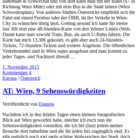
außerhalb in Schwechat und von dort kann man mit der Bahn (S7 in
Richtung Wien Mitte) oder mit dem Bus in die Stadt fahren (Wien
Schwedenplatz). Von anderen Städten Österreichs empfiehlt sich die
Fahrt mit einem Fernbus oder der ÖBB, da der Verkehr in Wien-
City zu wünschen übrig lässt. Getting around Ich hatte für meine
fast 30h dort eine 48-Stunden-Karte von den Wiener Linien (Web.
Damit kann man sowohl Tram, Bus, als auch U-Bahn fahren. Die
Karte hat mich 13,30€ gekostet, es gibt aber auch 24-Stunden-
Tickets, 72-Stunden-Tickets und weitere Angebote. Die öffentlichen
Verkehrsmittel sind in Wien super ausgebaut und man kommt zu
jeder Tages- und Nachtzeit überall …
1. November 2015
Kommentare 4
Europa
/
Österreich
AT: Wien, 9 Sehenswürdigkeiten
Veröffentlicht von
Daniela
Nachdem ich in den letzten Tagen einen kleinen fotografischen
Blick auf Wien geworfen habe, möchte ich euch nun die
Sehenswürdigkeiten vorstellen, die ich bei (fast) jedem meiner
Besuche dort mitnehme und die für jeden frei zugänglich sind. Es
gibt natürlich noch viel mehr schöne Wahrzeichen der Stadt, doch