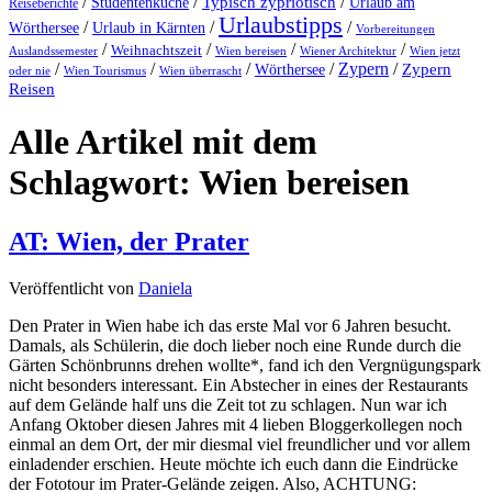
/
/
Typisch zypriotisch
/
Studentenküche
Urlaub am
Reiseberichte
Urlaubstipps
/
/
/
Wörthersee
Urlaub in Kärnten
Vorbereitungen
/
/
/
/
Weihnachtszeit
Auslandssemester
Wien bereisen
Wiener Architektur
Wien jetzt
/
/
/
/
Zypern
/
Wörthersee
Zypern
oder nie
Wien Tourismus
Wien überrascht
Reisen
Alle Artikel mit dem
Schlagwort:
Wien bereisen
AT: Wien, der Prater
Veröffentlicht von
Daniela
Den Prater in Wien habe ich das erste Mal vor 6 Jahren besucht.
Damals, als Schülerin, die doch lieber noch eine Runde durch die
Gärten Schönbrunns drehen wollte*, fand ich den Vergnügungspark
nicht besonders interessant. Ein Abstecher in eines der Restaurants
auf dem Gelände half uns die Zeit tot zu schlagen. Nun war ich
Anfang Oktober diesen Jahres mit 4 lieben Bloggerkollegen noch
einmal an dem Ort, der mir diesmal viel freundlicher und vor allem
einladender erschien. Heute möchte ich euch dann die Eindrücke
der Fototour im Prater-Gelände zeigen. Also, ACHTUNG: