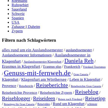
Rheinland
Ruhrgebiet
Sauerland
Schweiz
Spanien
USA
Zuhause || Daheim
Zypern
Filtern nach Schlagwörtern
alles rund um ein Auslandssemester
/
auslandssemester
/
Auslandssemester in
Auslandssemester Informationen
/
Daniela Reh
Klagenfurt
/
/
/
Auslandssemester Klagenfurt
Erasmus in Klagenfurt
/
/
/
Erasmus plus
Frankreich
Friesland Tourismus
Genuss-mit-fernweh.de
/
/
/
Gran Canaria
Klagenfurt am Wörthersee
Klagenfurt
/
/
Leben in Klagenfurt
/
Reiseberichte
Provence
/
/
/
/
Reisebericht
Reiseberichte Gran Canaria
Reiseblog
/
/
/
Reiseberichte Provence
Reiseberichte Zypern
Reiseblogger
Reiseideen
Reisetipp
/
/
/
Reisen nach Friesland
Rund um Klagenfurt
/
/
/
/
Reisevideo
schönste
Reisetipps für Gran Canaria