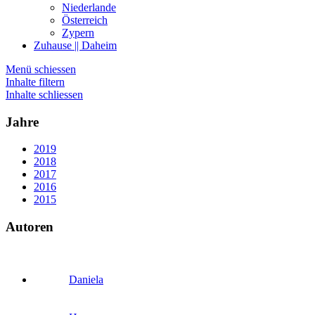
Niederlande
Österreich
Zypern
Zuhause || Daheim
Menü schiessen
Inhalte filtern
Inhalte schliessen
Jahre
2019
2018
2017
2016
2015
Autoren
Daniela