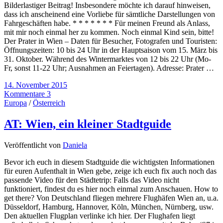
Bilderlastiger Beitrag! Insbesondere möchte ich darauf hinweisen,
dass ich anscheinend eine Vorliebe für sämtliche Darstellungen von
Fahrgeschäften habe. * * * * * * * Für meinen Freund als Anlass,
mit mir noch einmal her zu kommen. Noch einmal Kind sein, bitte!
Der Prater in Wien – Daten für Besucher, Fotografen und Touristen:
Öffnungszeiten: 10 bis 24 Uhr in der Hauptsaison vom 15. März bis
31. Oktober. Während des Wintermarktes von 12 bis 22 Uhr (Mo-
Fr, sonst 11-22 Uhr; Ausnahmen an Feiertagen). Adresse: Prater …
14. November 2015
Kommentare 3
Europa
/
Österreich
AT: Wien, ein kleiner Stadtguide
Veröffentlicht von
Daniela
Bevor ich euch in diesem Stadtguide die wichtigsten Informationen
für euren Aufenthalt in Wien gebe, zeige ich euch fix auch noch das
passende Video für den Städtetrip: Falls das Video nicht
funktioniert, findest du es hier noch einmal zum Anschauen. How to
get there? Von Deutschland fliegen mehrere Flughäfen Wien an, u.a.
Düsseldorf, Hamburg, Hannover, Köln, München, Nürnberg, usw.
Den aktuellen Flugplan verlinke ich hier. Der Flughafen liegt