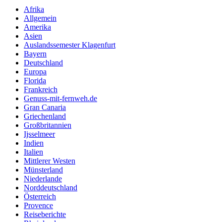
Afrika
Allgemein
Amerika
Asien
Auslandssemester Klagenfurt
Bayern
Deutschland
Europa
Florida
Frankreich
Genuss-mit-fernweh.de
Gran Canaria
Griechenland
Großbritannien
Ijsselmeer
Indien
Italien
Mittlerer Westen
Münsterland
Niederlande
Norddeutschland
Österreich
Provence
Reiseberichte