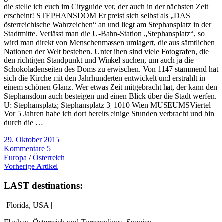
die stelle ich euch im Cityguide vor, der auch in der nächsten Zeit
erscheint! STEPHANSDOM Er preist sich selbst als „DAS
österreichische Wahrzeichen“ an und liegt am Stephansplatz in der
Stadtmitte. Verlässt man die U-Bahn-Station „Stephansplatz“, so
wird man direkt von Menschenmassen umlagert, die aus sämtlichen
Nationen der Welt bestehen. Unter ihen sind viele Fotografen, die
den richtigen Standpunkt und Winkel suchen, um auch ja die
Schokoladenseiten des Doms zu erwischen. Von 1147 stammend hat
sich die Kirche mit den Jahrhunderten entwickelt und erstrahlt in
einem schönen Glanz. Wer etwas Zeit mitgebracht hat, der kann den
Stephansdom auch besteigen und einen Blick über die Stadt werfen.
U: Stephansplatz; Stephansplatz 3, 1010 Wien MUSEUMSViertel
Vor 5 Jahren habe ich dort bereits einige Stunden verbracht und bin
durch die …
29. Oktober 2015
Kommentare 5
Europa
/
Österreich
Vorherige Artikel
LAST destinations:
Florida, USA ||
Flachau, Österreich und Torremolinos, Spanien.