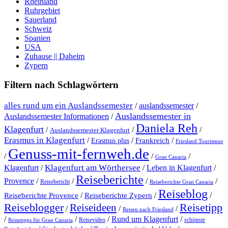
Rheinland
Ruhrgebiet
Sauerland
Schweiz
Spanien
USA
Zuhause || Daheim
Zypern
Filtern nach Schlagwörtern
alles rund um ein Auslandssemester
/
auslandssemester
/
Auslandssemester in
Auslandssemester Informationen
/
Daniela Reh
Klagenfurt
/
/
/
Auslandssemester Klagenfurt
Erasmus in Klagenfurt
/
/
/
Erasmus plus
Frankreich
Friesland Tourismus
Genuss-mit-fernweh.de
/
/
/
Gran Canaria
Klagenfurt am Wörthersee
Klagenfurt
/
/
Leben in Klagenfurt
/
Reiseberichte
Provence
/
/
/
/
Reisebericht
Reiseberichte Gran Canaria
Reiseblog
/
/
/
Reiseberichte Provence
Reiseberichte Zypern
Reiseblogger
Reiseideen
Reisetipp
/
/
/
Reisen nach Friesland
Rund um Klagenfurt
/
/
/
/
Reisevideo
schönste
Reisetipps für Gran Canaria