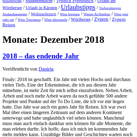
/
/
Typisch zypriotisch
/
Studentenküche
Urlaub am
Reiseberichte
Urlaubstipps
/
/
/
Wörthersee
Urlaub in Kärnten
Vorbereitungen
/
/
/
/
Weihnachtszeit
Auslandssemester
Wien bereisen
Wiener Architektur
Wien jetzt
/
/
/
/
Zypern
/
Wörthersee
Zypern
oder nie
Wien Tourismus
Wien überrascht
Reisen
Monate:
Dezember 2018
2018 – das endende Jahr
Veröffentlicht von
Daniela
Finaly: 2018 ist geschafft. Ein Jahr mit vielen Hochs und durchaus
vielen Tiefs. Eine der Erkenntnisse, die ich aus diesem Jahr
mitnehme, ist mehr Zeit für mich selbst einzufordern. Neben Arbeit,
Arbeit und noch mehr Arbeit waren da noch gefühlte 500 andere
Projekte und Punkte auf der To Do Liste, die ich vor mir liegen
hatte. Das Jahr war auch ein gutes Jahr für Reisen. Ich war zwei
Mal über einen längeren Zeitraum auf dem anderen Kontinent
unterwegs und habe unglaublich viel sehen können. Manchmal
muss man auch einfach dankbar sein können für alle Momente, die
man erleben durfte. Ich hoffe, dass ich mich im kommenden Jahr
mehr melden kann. Unzählige Bilder und Geschichten warten noch