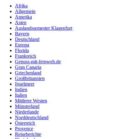
Afrika
Allgemein
Amerika
Asien
Auslandssemester Klagenfurt
Bayern
Deutschland
Europa
Florida
Frankreich
Genuss-mit-fernweh.de
Gran Canaria
Griechenland
Großbritannien
Ijsselmeer
Indien
Italien
Mittlerer Westen
Münsterland
Niederlande
Norddeutschland
Österreich
Provence
Reiseberichte