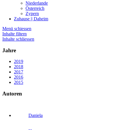
Niederlande
Österreich
Zypern
Zuhause || Daheim
Menü schiessen
Inhalte filtern
Inhalte schliessen
Jahre
2019
2018
2017
2016
2015
Autoren
Daniela