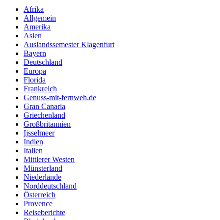
Afrika
Allgemein
Amerika
Asien
Auslandssemester Klagenfurt
Bayern
Deutschland
Europa
Florida
Frankreich
Genuss-mit-fernweh.de
Gran Canaria
Griechenland
Großbritannien
Ijsselmeer
Indien
Italien
Mittlerer Westen
Münsterland
Niederlande
Norddeutschland
Österreich
Provence
Reiseberichte