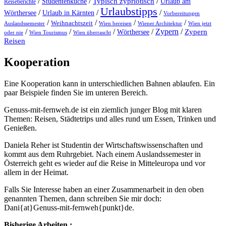
/
/
Typisch zypriotisch
/
Studentenküche
Urlaub am
Reiseberichte
Urlaubstipps
/
/
/
Wörthersee
Urlaub in Kärnten
Vorbereitungen
/
/
/
/
Weihnachtszeit
Auslandssemester
Wien bereisen
Wiener Architektur
Wien jetzt
/
/
/
/
Zypern
/
Wörthersee
Zypern
oder nie
Wien Tourismus
Wien überrascht
Reisen
Kooperation
Eine Kooperation kann in unterschiedlichen Bahnen ablaufen. Ein
paar Beispiele finden Sie im unteren Bereich.
Genuss-mit-fernweh.de ist ein ziemlich junger Blog mit klaren
Themen: Reisen, Städtetrips und alles rund um Essen, Trinken und
Genießen.
Daniela Reher ist Studentin der Wirtschaftswissenschaften und
kommt aus dem Ruhrgebiet. Nach einem Auslandssemester in
Österreich geht es wieder auf die Reise in Mitteleuropa und vor
allem in der Heimat.
Falls Sie Interesse haben an einer Zusammenarbeit in den oben
genannten Themen, dann schreiben Sie mir doch:
Dani{at}Genuss-mit-fernweh{punkt}de.
Bisherige Arbeiten :