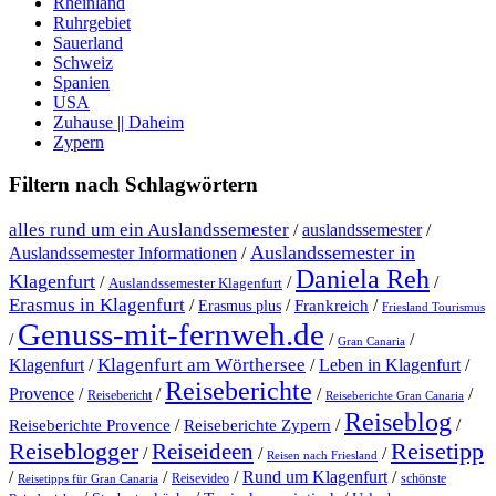
Rheinland
Ruhrgebiet
Sauerland
Schweiz
Spanien
USA
Zuhause || Daheim
Zypern
Filtern nach Schlagwörtern
alles rund um ein Auslandssemester
/
auslandssemester
/
Auslandssemester in
Auslandssemester Informationen
/
Daniela Reh
Klagenfurt
/
/
/
Auslandssemester Klagenfurt
Erasmus in Klagenfurt
/
/
/
Erasmus plus
Frankreich
Friesland Tourismus
Genuss-mit-fernweh.de
/
/
/
Gran Canaria
Klagenfurt am Wörthersee
Klagenfurt
/
/
Leben in Klagenfurt
/
Reiseberichte
Provence
/
/
/
/
Reisebericht
Reiseberichte Gran Canaria
Reiseblog
/
/
/
Reiseberichte Provence
Reiseberichte Zypern
Reiseblogger
Reiseideen
Reisetipp
/
/
/
Reisen nach Friesland
Rund um Klagenfurt
/
/
/
/
Reisevideo
schönste
Reisetipps für Gran Canaria