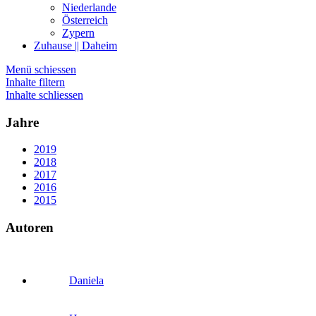
Niederlande
Österreich
Zypern
Zuhause || Daheim
Menü schiessen
Inhalte filtern
Inhalte schliessen
Jahre
2019
2018
2017
2016
2015
Autoren
Daniela