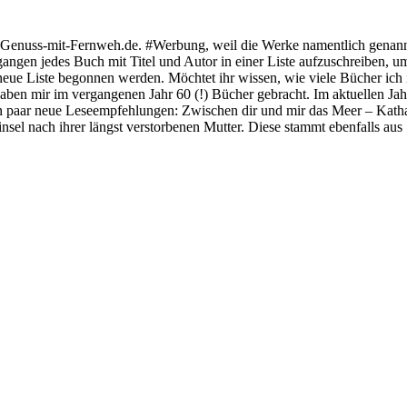
Genuss-mit-Fernweh.de. #Werbung, weil die Werke namentlich genannt w
gangen jedes Buch mit Titel und Autor in einer Liste aufzuschreiben,
neue Liste begonnen werden. Möchtet ihr wissen, wie viele Bücher ich 
aben mir im vergangenen Jahr 60 (!) Bücher gebracht. Im aktuellen Jahr
 ein paar neue Leseempfehlungen: Zwischen dir und mir das Meer – Ka
insel nach ihrer längst verstorbenen Mutter. Diese stammt ebenfalls au