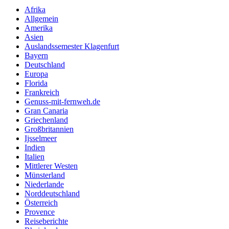
Afrika
Allgemein
Amerika
Asien
Auslandssemester Klagenfurt
Bayern
Deutschland
Europa
Florida
Frankreich
Genuss-mit-fernweh.de
Gran Canaria
Griechenland
Großbritannien
Ijsselmeer
Indien
Italien
Mittlerer Westen
Münsterland
Niederlande
Norddeutschland
Österreich
Provence
Reiseberichte