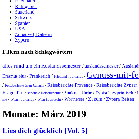
Rheinland
Ruhrgebiet
Sauerland
Schweiz
Spanien
USA
Zuhause || Daheim
Zypern
Filtern nach Schlagwörtern
alles rund um ein Auslandssemester
/
auslandssemester
/
Auslands
Genuss-mit-f
/
/
/
Erasmus plus
Frankreich
Friesland Tourismus
/
/
/
Reiseberichte Provence
Reiseberichte Zypern
Reiseberichte Gran Canaria
Klagenfurt
/
/
/
Typisch zypriotisch
/
Studentenküche
schönste Reiseberichte
/
/
/
/
Zypern
/
Wörthersee
Zypern Reisen
nie
Wien Tourismus
Wien überrascht
Monate:
März 2019
Lies dich glücklich {Vol. 5}