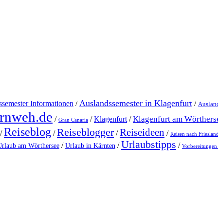
Auslandssemester in Klagenfurt
semester Informationen
/
/
Ausland
ernweh.de
Klagenfurt am Wörthers
Klagenfurt
/
/
/
Gran Canaria
Reiseblog
Reiseblogger
Reiseideen
/
/
/
/
Reisen nach Frieslan
Urlaubstipps
/
/
/
Urlaub am Wörthersee
Urlaub in Kärnten
Vorbereitungen