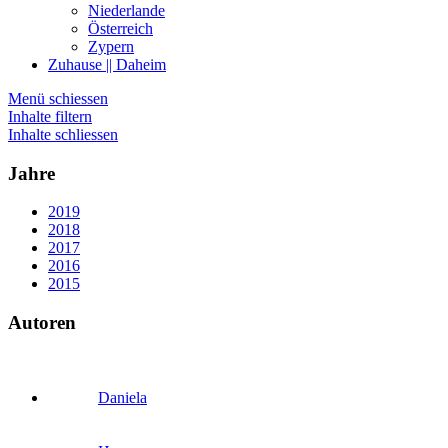
Niederlande
Österreich
Zypern
Zuhause || Daheim
Menü schiessen
Inhalte filtern
Inhalte schliessen
Jahre
2019
2018
2017
2016
2015
Autoren
Daniela