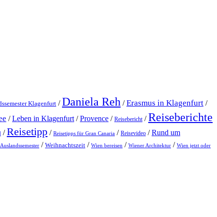
Daniela Reh
Erasmus in Klagenfurt
/
/
/
ssemester Klagenfurt
Reiseberichte
ee
/
Leben in Klagenfurt
/
Provence
/
/
Reisebericht
Reisetipp
Rund um
/
/
/
/
Reisevideo
Reisetipps für Gran Canaria
d
/
/
/
/
Weihnachtszeit
 Auslandssemester
Wien bereisen
Wiener Architektur
Wien jetzt oder