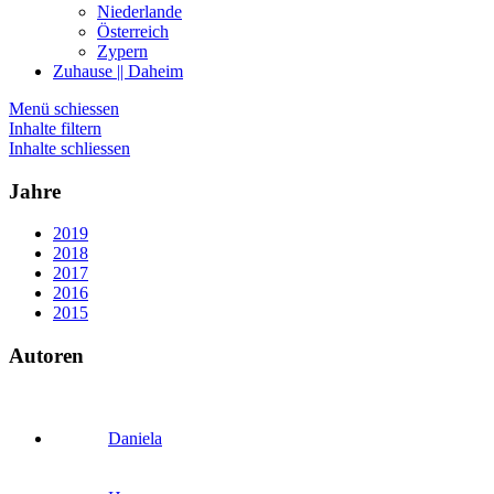
Niederlande
Österreich
Zypern
Zuhause || Daheim
Menü schiessen
Inhalte filtern
Inhalte schliessen
Jahre
2019
2018
2017
2016
2015
Autoren
Daniela