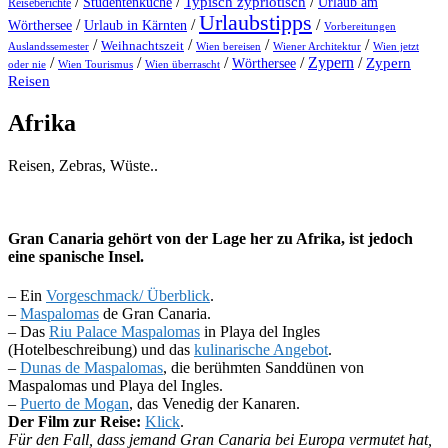
/
/
Typisch zypriotisch
/
Studentenküche
Urlaub am
Reiseberichte
Urlaubstipps
/
/
/
Wörthersee
Urlaub in Kärnten
Vorbereitungen
/
/
/
/
Weihnachtszeit
Auslandssemester
Wien bereisen
Wiener Architektur
Wien jetzt
/
/
/
/
Zypern
/
Wörthersee
Zypern
oder nie
Wien Tourismus
Wien überrascht
Reisen
Afrika
Reisen, Zebras, Wüste..
Gran Canaria gehört von der Lage her zu Afrika, ist jedoch
eine spanische Insel.
– Ein
Vorgeschmack/ Überblick
.
–
Maspalomas
de Gran Canaria.
– Das
Riu Palace Maspalomas
in Playa del Ingles
(Hotelbeschreibung) und das
kulinarische Angebot
.
–
Dunas de Maspalomas
, die berühmten Sanddünen von
Maspalomas und Playa del Ingles.
–
Puerto de Mogan
, das Venedig der Kanaren.
Der Film zur Reise:
Klick
.
Für den Fall, dass jemand Gran Canaria bei Europa vermutet hat,