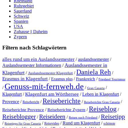
Rheinland
Ruhrgebiet
Sauerland
Schweiz
Spanien
USA
Zuhause || Daheim
Zypern
Filtern nach Schlagwörtern
alles rund um ein Auslandssemester
/
auslandssemester
/
Auslandssemester in
Auslandssemester Informationen
/
Daniela Reh
Klagenfurt
/
/
/
Auslandssemester Klagenfurt
Erasmus in Klagenfurt
/
/
/
Erasmus plus
Frankreich
Friesland Tourismus
Genuss-mit-fernweh.de
/
/
/
Gran Canaria
Klagenfurt am Wörthersee
Klagenfurt
/
/
Leben in Klagenfurt
/
Reiseberichte
Provence
/
/
/
/
Reisebericht
Reiseberichte Gran Canaria
Reiseblog
/
/
/
Reiseberichte Provence
Reiseberichte Zypern
Reiseblogger
Reiseideen
Reisetipp
/
/
/
Reisen nach Friesland
Rund um Klagenfurt
/
/
/
/
Reisevideo
schönste
Reisetipps für Gran Canaria