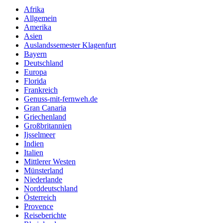
Afrika
Allgemein
Amerika
Asien
Auslandssemester Klagenfurt
Bayern
Deutschland
Europa
Florida
Frankreich
Genuss-mit-fernweh.de
Gran Canaria
Griechenland
Großbritannien
Ijsselmeer
Indien
Italien
Mittlerer Westen
Münsterland
Niederlande
Norddeutschland
Österreich
Provence
Reiseberichte