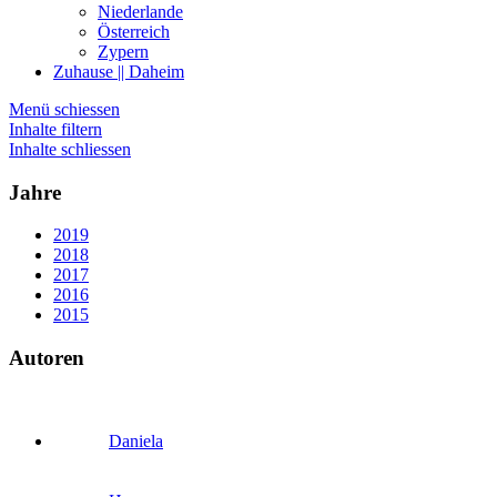
Niederlande
Österreich
Zypern
Zuhause || Daheim
Menü schiessen
Inhalte filtern
Inhalte schliessen
Jahre
2019
2018
2017
2016
2015
Autoren
Daniela