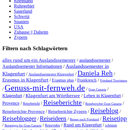
Rheinland
Ruhrgebiet
Sauerland
Schweiz
Spanien
USA
Zuhause || Daheim
Zypern
Filtern nach Schlagwörtern
alles rund um ein Auslandssemester
/
auslandssemester
/
Auslandssemester in
Auslandssemester Informationen
/
Daniela Reh
Klagenfurt
/
/
/
Auslandssemester Klagenfurt
Erasmus in Klagenfurt
/
/
/
Erasmus plus
Frankreich
Friesland Tourismus
Genuss-mit-fernweh.de
/
/
/
Gran Canaria
Klagenfurt am Wörthersee
Klagenfurt
/
/
Leben in Klagenfurt
/
Reiseberichte
Provence
/
/
/
/
Reisebericht
Reiseberichte Gran Canaria
Reiseblog
/
/
/
Reiseberichte Provence
Reiseberichte Zypern
Reiseblogger
Reiseideen
Reisetipp
/
/
/
Reisen nach Friesland
Rund um Klagenfurt
/
/
/
/
Reisevideo
schönste
Reisetipps für Gran Canaria