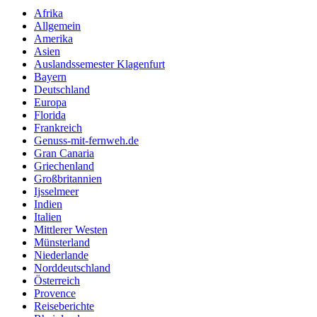
Afrika
Allgemein
Amerika
Asien
Auslandssemester Klagenfurt
Bayern
Deutschland
Europa
Florida
Frankreich
Genuss-mit-fernweh.de
Gran Canaria
Griechenland
Großbritannien
Ijsselmeer
Indien
Italien
Mittlerer Westen
Münsterland
Niederlande
Norddeutschland
Österreich
Provence
Reiseberichte